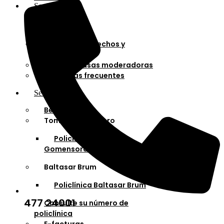
Socios
Afiliaciones
Planes
Cartilla de derechos y
deberes
Cuotas y tasas moderadoras
Preguntas frecuentes
Servicios
Bella Unión
Tomás Gomensoro
Policlínica Tomás
Gomensoro
Baltasar Brum
Policlínica Baltasar Brum
477 24001
Consulte su número de
policlínica