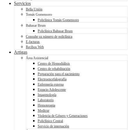
Servicios
Bella Unión
Tomás Gomensoro
Policlínica Tomás Gomensoro
Baltasar Brum
Policlínica Baltasar Brum
Consulte su número de policlínica
E-facturas
Recibos Web
Artigas
Área Asistencial
Centro de Hemodiálisis
Centro de rehabilitación
Preparación para el nacimiento
Electroencefalografía
Enfermería externa
Espacio Adolescente
Imagenología
Laboratorio
Hemoterapia
Medicur
Violencia de Género y Generaciones
Policlínico Central
Servicio de internación