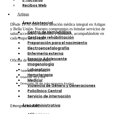
E-facturas
Recibos Web
Artigas
Área Asistencial
Desde 1978, ofrecemos atención médica integral en Artigas
y Bella Unión. Nuestro compromiso es brindar servicios de
Centro de Hemodiálisis
salud accesibles, modernos y humanos, acompañándote en
Centro de rehabilitación
cada etapa de tu vida.
Preparación para el nacimiento
Electroencefalografía
Enfermería externa
Espacio Adolescente
Oficina de informaciones
Imagenología
Laboratorio
Teléfono: 47724001
Hemoterapia
Internos: 151 y 168
Medicur
Dirección: 18 de Julio esquina Ansina
Violencia de Género y Generaciones
Policlínico Central
Servicio de internación
Área Administrativa
Emergencia móvil