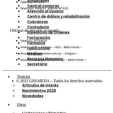
Afiliaciones
Teléfono: 47724111
Central compras
Dirección: Amaro F. Ramos N° 532
Atención al Usuario
Centro de diálisis y rehabilitación
Cobranzas
Contaduría
Oficinas de atención al usuario
Expedición de Órdenes
Facturación
Teléfono: 47724001
Farmacia
Interno: -135 – Artigas – 423 – Bella Unión –
Laboratorio
Medicur
atusuario@gremeda.com.uy – Artigas –
Recursos Humanos
atusuariobu@gremeda.com.uy – Bella Unión –
Secretaría
Noticias
© 2025 GREMEDA – Todos los derechos reservados.
Artículos de interés
Nacimientos 2026
Novedades
Otros