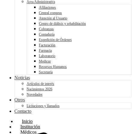
Área Administrativa
Afiliaciones
Central compras
Atención al Usuario
Centro de diálisis y rehabilitación
Cobranzas
Contaduría
Expedición de Órdenes
Facturación
Farmacia
Laboratorio
Medicur
Recursos Humanos
Secretaría
Noticias
Artículos de interés
Nacimientos 2026
Novedades
Otros
Licitaciones y llamados
Contacto
Inicio
Institución
Médicos