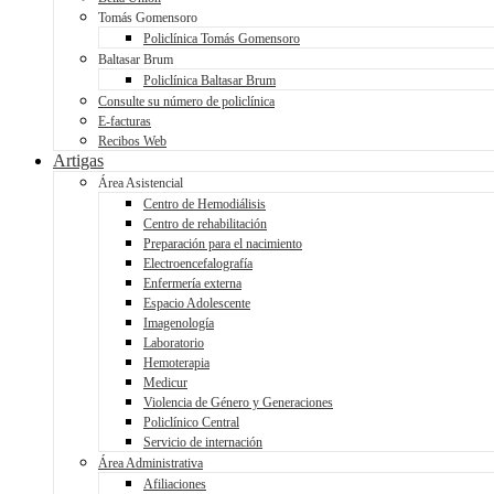
Tomás Gomensoro
Policlínica Tomás Gomensoro
Baltasar Brum
Policlínica Baltasar Brum
Consulte su número de policlínica
E-facturas
Recibos Web
Artigas
Área Asistencial
Centro de Hemodiálisis
Centro de rehabilitación
Preparación para el nacimiento
Electroencefalografía
Enfermería externa
Espacio Adolescente
Imagenología
Laboratorio
Hemoterapia
Medicur
Violencia de Género y Generaciones
Policlínico Central
Servicio de internación
Área Administrativa
Afiliaciones