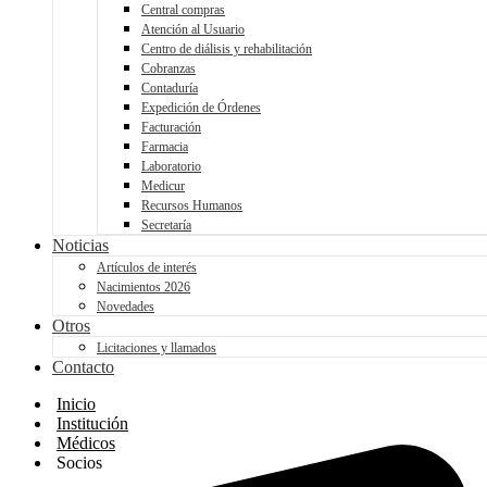
Central compras
Atención al Usuario
Centro de diálisis y rehabilitación
Cobranzas
Contaduría
Expedición de Órdenes
Facturación
Farmacia
Laboratorio
Medicur
Recursos Humanos
Secretaría
Noticias
Artículos de interés
Nacimientos 2026
Novedades
Otros
Licitaciones y llamados
Contacto
Inicio
Institución
Médicos
Socios