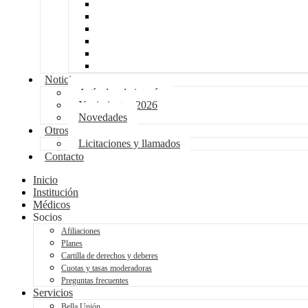
Facturación
Farmacia
Laboratorio
Medicur
Recursos Humanos
Secretaría
Noticias
Artículos de interés
Nacimientos 2026
Novedades
Otros
Licitaciones y llamados
Contacto
Inicio
Institución
Médicos
Socios
Afiliaciones
Planes
Cartilla de derechos y deberes
Cuotas y tasas moderadoras
Preguntas frecuentes
Servicios
Bella Unión