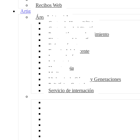
Recibos Web
Artigas
Área Asistencial
Centro de Hemodiálisis
Centro de rehabilitación
Preparación para el nacimiento
Electroencefalografía
Enfermería externa
Espacio Adolescente
Imagenología
Laboratorio
Hemoterapia
Medicur
Violencia de Género y Generaciones
Policlínico Central
Servicio de internación
Área Administrativa
Afiliaciones
Central compras
Atención al Usuario
Centro de diálisis y rehabilitación
Cobranzas
Contaduría
Expedición de Órdenes