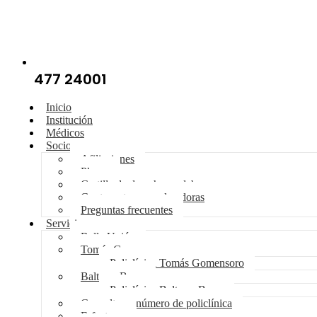
477 24001
Inicio
Institución
Médicos
Socios
Afiliaciones
Planes
Cartilla de derechos y deberes
Cuotas y tasas moderadoras
Preguntas frecuentes
Servicios
Bella Unión
Tomás Gomensoro
Policlínica Tomás Gomensoro
Baltasar Brum
Policlínica Baltasar Brum
Consulte su número de policlínica
E-facturas