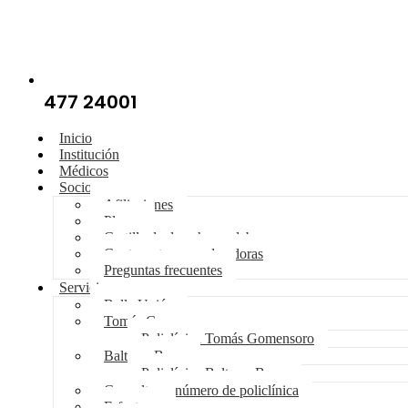
477 24001
Inicio
Institución
Médicos
Socios
Afiliaciones
Planes
Cartilla de derechos y deberes
Cuotas y tasas moderadoras
Preguntas frecuentes
Servicios
Bella Unión
Tomás Gomensoro
Policlínica Tomás Gomensoro
Baltasar Brum
Policlínica Baltasar Brum
Consulte su número de policlínica
E-facturas