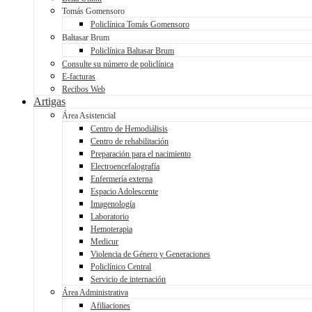
Tomás Gomensoro
Policlínica Tomás Gomensoro
Baltasar Brum
Policlínica Baltasar Brum
Consulte su número de policlínica
E-facturas
Recibos Web
Artigas
Área Asistencial
Centro de Hemodiálisis
Centro de rehabilitación
Preparación para el nacimiento
Electroencefalografía
Enfermería externa
Espacio Adolescente
Imagenología
Laboratorio
Hemoterapia
Medicur
Violencia de Género y Generaciones
Policlínico Central
Servicio de internación
Área Administrativa
Afiliaciones