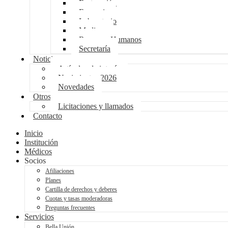
Facturación
Farmacia
Laboratorio
Medicur
Recursos Humanos
Secretaría
Noticias
Artículos de interés
Nacimientos 2026
Novedades
Otros
Licitaciones y llamados
Contacto
Inicio
Institución
Médicos
Socios
Afiliaciones
Planes
Cartilla de derechos y deberes
Cuotas y tasas moderadoras
Preguntas frecuentes
Servicios
Bella Unión