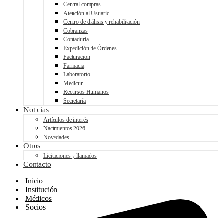
Central compras
Atención al Usuario
Centro de diálisis y rehabilitación
Cobranzas
Contaduría
Expedición de Órdenes
Facturación
Farmacia
Laboratorio
Medicur
Recursos Humanos
Secretaría
Noticias
Artículos de interés
Nacimientos 2026
Novedades
Otros
Licitaciones y llamados
Contacto
Inicio
Institución
Médicos
Socios