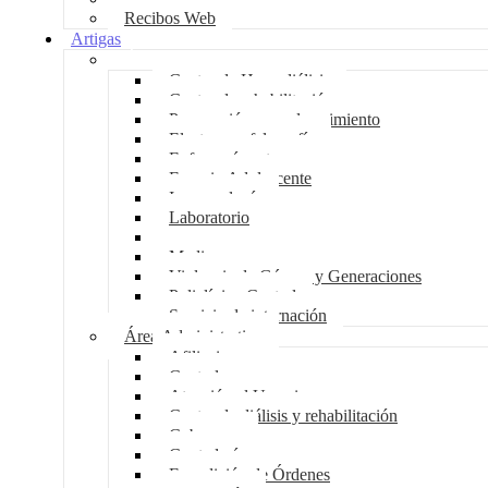
Recibos Web
Artigas
Área Asistencial
Centro de Hemodiálisis
Centro de rehabilitación
Preparación para el nacimiento
Electroencefalografía
Enfermería externa
Espacio Adolescente
Imagenología
Laboratorio
Hemoterapia
Medicur
Violencia de Género y Generaciones
Policlínico Central
Servicio de internación
Área Administrativa
Afiliaciones
Central compras
Atención al Usuario
Centro de diálisis y rehabilitación
Cobranzas
Contaduría
Expedición de Órdenes