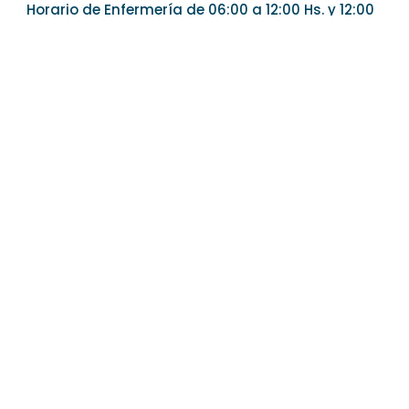
Horario de Enfermería de 06:00 a 12:00 Hs. y 12:00
a 18:00 Hs.
CONSULTAS
Medicina General de Lunes a Viernes hora 10:00
Dr. Gonzalo Azambuja
Dra. Andrea Machado
URGENCIAS Y EMERGENCIAS 24 Hrs.
CONTACTO
Dirección : Viviendas del Banco Hipotecario Nro. 5
Email : policlinicabrum@gmail.com
Teléfono : 47762320 – 47724001 Interno 350