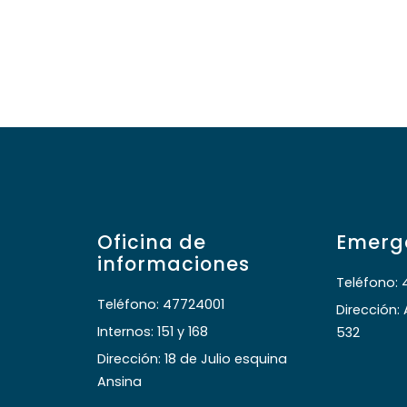
ientos – años 2018 y 2019
Master Kids
 30, 2019
diciembre 8, 2018
Ver más
Oficina de
Emerg
informaciones
Teléfono: 
Teléfono: 47724001
Dirección:
Internos: 151 y 168
532
Dirección: 18 de Julio esquina
Ansina