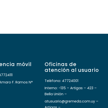
encia móvil
Oficinas de
atención al usuario
47724111
Teléfono: 47724001
 Amaro F. Ramos N°
Interno: -135 – Artigas – 423 –
Bella Unión –
atusuario@gremeda.com.uy –
Artigas –