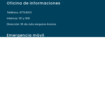
Oficina de informaciones
Teléfono: 47724001
Internos: 151 y 168
Dirección: 18 de Julio esquina Ansina
Emergencia móvil
Teléfono: 47724111
Dirección: Amaro F. Ramos N° 532
Oficinas de atención al usuario
Teléfono: 47724001
Interno: -135 – Artigas – 423 – Bella Unión –
atusuario@gremeda.com.uy – Artigas –
atusuariobu@gremeda.com.uy – Bella Unión –
© 2025 GREMEDA – Todos los derechos reservados.