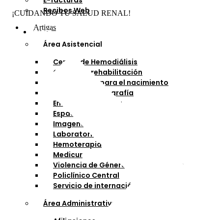
E-facturas
Recibos Web
¡CUIDANDO TU SALUD RENAL!
Artigas
Inicio
Área Asistencial
Centro de Hemodiálisis
Centro de rehabilitación
Preparación para el nacimiento
Electroencefalografía
Enfermería externa
Espacio Adolescente
Imagenología
Laboratorio
Hemoterapia
Medicur
Violencia de Género y Generaciones
Policlínico Central
Servicio de internación
Área Administrativa