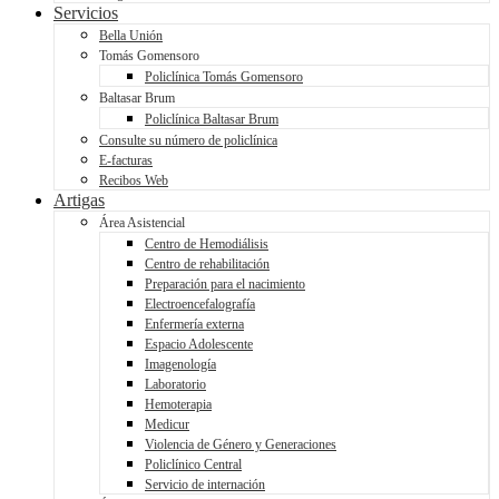
Servicios
Bella Unión
Tomás Gomensoro
Policlínica Tomás Gomensoro
Baltasar Brum
Policlínica Baltasar Brum
Consulte su número de policlínica
E-facturas
Recibos Web
Artigas
Área Asistencial
Centro de Hemodiálisis
Centro de rehabilitación
Preparación para el nacimiento
Electroencefalografía
Enfermería externa
Espacio Adolescente
Imagenología
Laboratorio
Hemoterapia
Medicur
Violencia de Género y Generaciones
Policlínico Central
Servicio de internación