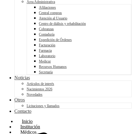
Área Administrativa
Afiliaciones
Central compras
Atención al Usuario
Centro de diálisis y rehabilitación
Cobranzas
Contaduría
Expedición de Órdenes
Facturación
Farmacia
Laboratorio
Medicur
Recursos Humanos
Secretaría
Noticias
Artículos de interés
Nacimientos 2026
Novedades
Otros
Licitaciones y llamados
Contacto
Inicio
Institución
Médicos