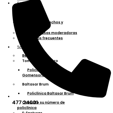
Socios
Afiliaciones
Planes
Cartilla de derechos y
deberes
Cuotas y tasas moderadoras
Preguntas frecuentes
Servicios
Bella Unión
Tomás Gomensoro
Policlínica Tomás
Gomensoro
Baltasar Brum
Policlínica Baltasar Brum
477 24001
Consulte su número de
policlínica