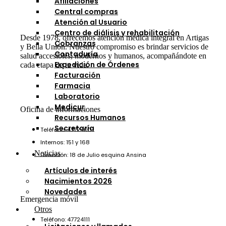
Afiliaciones
Central compras
Atención al Usuario
Centro de diálisis y rehabilitación
Desde 1978, ofrecemos atención médica integral en Artigas
Cobranzas
y Bella Unión. Nuestro compromiso es brindar servicios de
Contaduría
salud accesibles, modernos y humanos, acompañándote en
Expedición de Órdenes
cada etapa de tu vida.
Facturación
Farmacia
Laboratorio
Medicur
Oficina de informaciones
Recursos Humanos
Secretaría
Teléfono: 47724001
Internos: 151 y 168
Noticias
Dirección: 18 de Julio esquina Ansina
Artículos de interés
Nacimientos 2026
Novedades
Emergencia móvil
Otros
Teléfono: 47724111