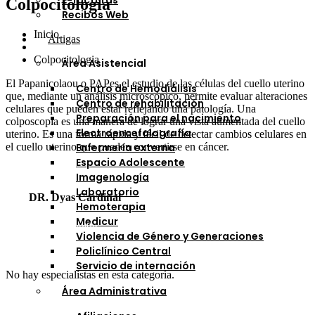
E-facturas
Colpocitologia
Recibos Web
Inicio
Artigas
Colpocitologia
Área Asistencial
El Papanicolaou o PAPes el estudio de las células del cuello uterino
Centro de Hemodiálisis
que, mediante un análisis microscópico, permite evaluar alteraciones
Centro de rehabilitación
celulares que pueden estar reflejando una patología. Una
Preparación para el nacimiento
colposcopía es una manera de lograr una vista aumentada del cuello
Electroencefalografía
uterino. Es una forma rápida y fácil de detectar cambios celulares en
el cuello uterino que pueden convertirse en cáncer.
Enfermería externa
Espacio Adolescente
Imagenología
Laboratorio
DR. Dyas Cardinal
Hemoterapia
Medicur
Specialist Doctor
Violencia de Género y Generaciones
Policlínico Central
Servicio de internación
No hay especialistas en esta categoría.
Área Administrativa