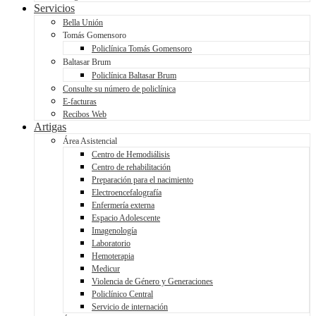
Servicios
Bella Unión
Tomás Gomensoro
Policlínica Tomás Gomensoro
Baltasar Brum
Policlínica Baltasar Brum
Consulte su número de policlínica
E-facturas
Recibos Web
Artigas
Área Asistencial
Centro de Hemodiálisis
Centro de rehabilitación
Preparación para el nacimiento
Electroencefalografía
Enfermería externa
Espacio Adolescente
Imagenología
Laboratorio
Hemoterapia
Medicur
Violencia de Género y Generaciones
Policlínico Central
Servicio de internación