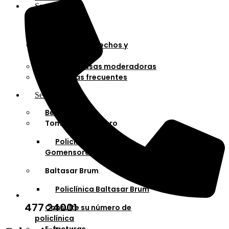
Socios
Afiliaciones
Planes
Cartilla de derechos y
deberes
Cuotas y tasas moderadoras
Preguntas frecuentes
Servicios
Bella Unión
Tomás Gomensoro
Policlínica Tomás
Gomensoro
Baltasar Brum
Policlínica Baltasar Brum
477 24001
Consulte su número de
policlínica