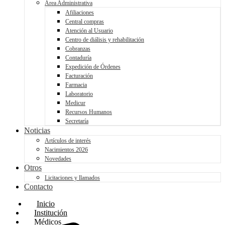
Área Administrativa
Afiliaciones
Central compras
Atención al Usuario
Centro de diálisis y rehabilitación
Cobranzas
Contaduría
Expedición de Órdenes
Facturación
Farmacia
Laboratorio
Medicur
Recursos Humanos
Secretaría
Noticias
Artículos de interés
Nacimientos 2026
Novedades
Otros
Licitaciones y llamados
Contacto
Inicio
Institución
Médicos