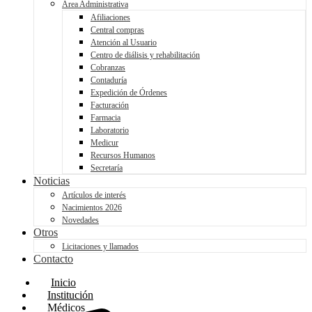
Área Administrativa
Afiliaciones
Central compras
Atención al Usuario
Centro de diálisis y rehabilitación
Cobranzas
Contaduría
Expedición de Órdenes
Facturación
Farmacia
Laboratorio
Medicur
Recursos Humanos
Secretaría
Noticias
Artículos de interés
Nacimientos 2026
Novedades
Otros
Licitaciones y llamados
Contacto
Inicio
Institución
Médicos