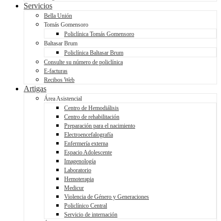
Servicios
Bella Unión
Tomás Gomensoro
Policlínica Tomás Gomensoro
Baltasar Brum
Policlínica Baltasar Brum
Consulte su número de policlínica
E-facturas
Recibos Web
Artigas
Área Asistencial
Centro de Hemodiálisis
Centro de rehabilitación
Preparación para el nacimiento
Electroencefalografía
Enfermería externa
Espacio Adolescente
Imagenología
Laboratorio
Hemoterapia
Medicur
Violencia de Género y Generaciones
Policlínico Central
Servicio de internación