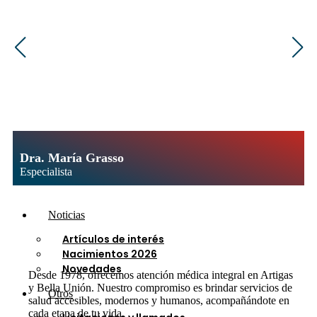
Afiliaciones
Central compras
Atención al Usuario
Centro de diálisis y rehabilitación
Cobranzas
Contaduría
Expedición de Órdenes
Facturación
Farmacia
Laboratorio
Medicur
Dra. María Grasso
Recursos Humanos
Especialista
Secretaría
Noticias
Artículos de interés
Nacimientos 2026
Novedades
Desde 1978, ofrecemos atención médica integral en Artigas
y Bella Unión. Nuestro compromiso es brindar servicios de
Otros
salud accesibles, modernos y humanos, acompañándote en
cada etapa de tu vida.