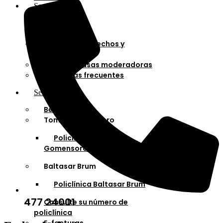
Socios
Afiliaciones
Planes
Cartilla de derechos y
deberes
Cuotas y tasas moderadoras
Preguntas frecuentes
Servicios
Bella Unión
Tomás Gomensoro
Policlínica Tomás
Gomensoro
Baltasar Brum
Policlínica Baltasar Brum
477 24001
Consulte su número de
policlínica