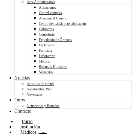
Área Administrativa
Afiliaciones
Central compras
Atención al Usuario
Centro de diálisis y rehabilitación
Cobranzas
Contaduría
Expedición de Órdenes
Facturación
Farmacia
Laboratorio
Medicur
Recursos Humanos
Secretaría
Noticias
Artículos de interés
Nacimientos 2026
Novedades
Otros
Licitaciones y llamados
Contacto
Inicio
Institución
Médicos