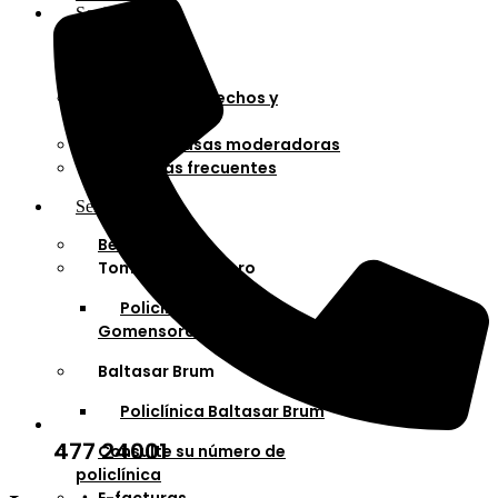
Socios
Afiliaciones
Planes
Cartilla de derechos y
deberes
Cuotas y tasas moderadoras
Preguntas frecuentes
Servicios
Bella Unión
Tomás Gomensoro
Policlínica Tomás
Gomensoro
Baltasar Brum
Policlínica Baltasar Brum
477 24001
Consulte su número de
policlínica