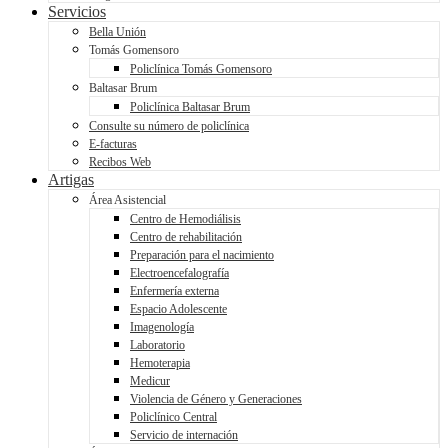
Servicios
Bella Unión
Tomás Gomensoro
Policlínica Tomás Gomensoro
Baltasar Brum
Policlínica Baltasar Brum
Consulte su número de policlínica
E-facturas
Recibos Web
Artigas
Área Asistencial
Centro de Hemodiálisis
Centro de rehabilitación
Preparación para el nacimiento
Electroencefalografía
Enfermería externa
Espacio Adolescente
Imagenología
Laboratorio
Hemoterapia
Medicur
Violencia de Género y Generaciones
Policlínico Central
Servicio de internación