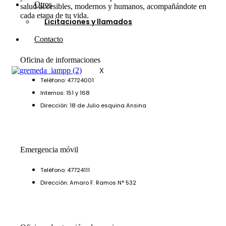
Otros
salud accesibles, modernos y humanos, acompañándote en
cada etapa de tu vida.
Licitaciones y llamados
Contacto
Oficina de informaciones
X
Teléfono: 47724001
Internos: 151 y 168
Dirección: 18 de Julio esquina Ansina
Emergencia móvil
Teléfono: 47724111
Dirección: Amaro F. Ramos N° 532