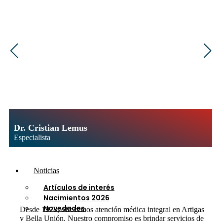
Afiliaciones
Central compras
Atención al Usuario
Centro de diálisis y
rehabilitación
Cobranzas
Contaduría
Expedición de Órdenes
Facturación
Farmacia
Laboratorio
Medicur
Dr. Cristian Lemus
Recursos Humanos
Especialista
Secretaría
Noticias
Artículos de interés
Nacimientos 2026
Novedades
Desde 1978, ofrecemos atención médica integral en Artigas
y Bella Unión. Nuestro compromiso es brindar servicios de