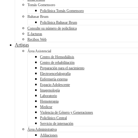
Tomás Gomensoro
Policlínica Tomás Gomensoro
Baltasar Brum
Policlínica Baltasar Brum
Consulte su número de policlínica
E-facturas
Recibos Web
Artigas
Área Asistencial
Centro de Hemodiálisis
Centro de rehabilitación
Preparación para el nacimiento
Electroencefalografía
Enfermería externa
Espacio Adolescente
Imagenología
Laboratorio
Hemoterapia
Medicur
Violencia de Género y Generaciones
Policlínico Central
Servicio de internación
Área Administrativa
Afiliaciones