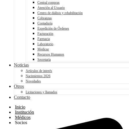
Central compras
Atención al Usuario
Centro de diálisis y rehabilitación
Cobranzas
Contaduría
Expedición de Órdenes
Facturación
Farmacia
Laboratorio
Medicur
Recursos Humanos
Secretaría
Noticias
Artículos de interés
Nacimientos 2026
Novedades
Otros
Licitaciones y llamados
Contacto
Inicio
Institución
Médicos
Socios