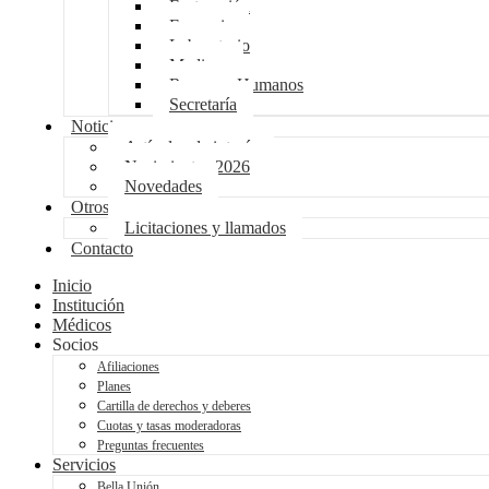
Facturación
Farmacia
Laboratorio
Medicur
Recursos Humanos
Secretaría
Noticias
Artículos de interés
Nacimientos 2026
Novedades
Otros
Licitaciones y llamados
Contacto
Inicio
Institución
Médicos
Socios
Afiliaciones
Planes
Cartilla de derechos y deberes
Cuotas y tasas moderadoras
Preguntas frecuentes
Servicios
Bella Unión