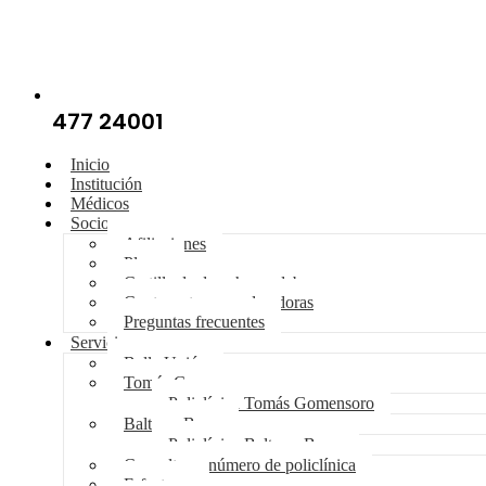
477 24001
Inicio
Institución
Médicos
Socios
Afiliaciones
Planes
Cartilla de derechos y deberes
Cuotas y tasas moderadoras
Preguntas frecuentes
Servicios
Bella Unión
Tomás Gomensoro
Policlínica Tomás Gomensoro
Baltasar Brum
Policlínica Baltasar Brum
Consulte su número de policlínica
E-facturas