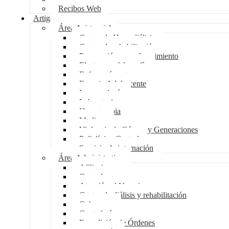
Recibos Web
Artigas
Área Asistencial
Centro de Hemodiálisis
Centro de rehabilitación
Preparación para el nacimiento
Electroencefalografía
Enfermería externa
Espacio Adolescente
Imagenología
Laboratorio
Hemoterapia
Medicur
Violencia de Género y Generaciones
Policlínico Central
Servicio de internación
Área Administrativa
Afiliaciones
Central compras
Atención al Usuario
Centro de diálisis y rehabilitación
Cobranzas
Contaduría
Expedición de Órdenes