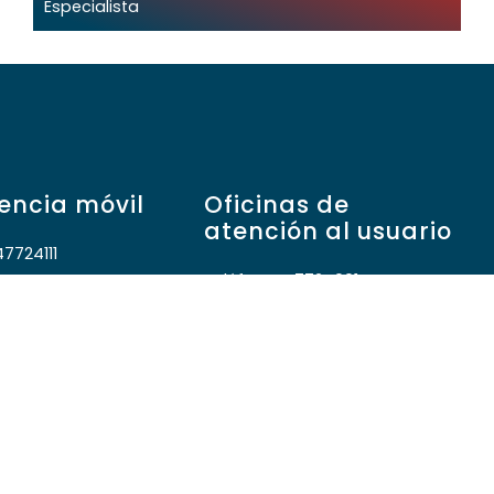
Especialista
encia móvil
Oficinas de
atención al usuario
47724111
Teléfono: 47724001
 Amaro F. Ramos N°
Interno: -135 – Artigas – 423 –
Bella Unión –
atusuario@gremeda.com.uy –
Artigas –
atusuariobu@gremeda.com.uy
– Bella Unión –