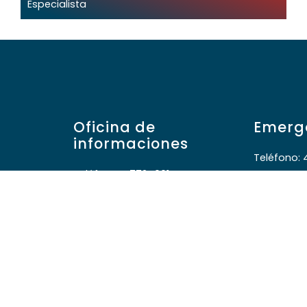
Especialista
Oficina de
Emerg
informaciones
Teléfono: 
Teléfono: 47724001
Dirección:
Internos: 151 y 168
532
Dirección: 18 de Julio esquina
Ansina