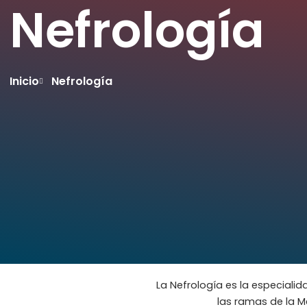
Nefrología
Inicio
Nefrología
La Nefrología es la especialid
las ramas de la M