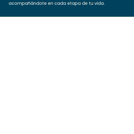
acompañándote en cada etapa de tu vida.
Oficina de informaciones
Teléfono: 47724001
Internos: 151 y 168
Dirección: 18 de Julio esquina Ansina
Emergencia móvil
Teléfono: 47724111
Dirección: Amaro F. Ramos N° 532
Oficinas de atención al usuario
Teléfono: 47724001
Interno: -135 – Artigas – 423 – Bella Unión –
atusuario@gremeda.com.uy – Artigas –
atusuariobu@gremeda.com.uy – Bella Unión –