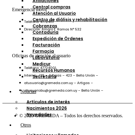
Afiliaciones
Central compras
Emergencia móvil
Atención al Usuario
Centro de diálisis y rehabilitación
Teléfono: 47724111
Cobranzas
Dirección: Amaro F. Ramos N° 532
Contaduría
Expedición de Órdenes
Facturación
Farmacia
Oficinas de atención al usuario
Laboratorio
Medicur
Teléfono: 47724001
Recursos Humanos
Interno: -135 – Artigas – 423 – Bella Unión –
Secretaría
atusuario@gremeda.com.uy – Artigas –
atusuariobu@gremeda.com.uy – Bella Unión –
Noticias
Artículos de interés
Nacimientos 2026
Novedades
© 2025 GREMEDA – Todos los derechos reservados.
Otros