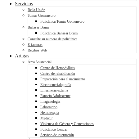
Servicios
Bella Unión
Tomás Gomensoro
Policlínica Tomás Gomensoro
Baltasar Brum
Policlínica Baltasar Brum
Consulte su número de policlínica
E-facturas
Recibos Web
Artigas
Área Asistencial
Centro de Hemodiálisis
Centro de rehabilitación
Preparación para el nacimiento
Electroencefalografía
Enfermería externa
Espacio Adolescente
Imagenología
Laboratorio
Hemoterapia
Medicur
Violencia de Género y Generaciones
Policlínico Central
Servicio de internación