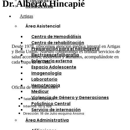
E-facturas
Dr. Alberto Hincapié
Recibos Web
Artigas
Área Asistencial
Centro de Hemodiálisis
Centro de rehabilitación
Desde 1978, ofrecemos atención médica integral en Artigas
Preparación para el nacimiento
y Bella Unión. Nuestro compromiso es brindar servicios de
Electroencefalografía
salud accesibles, modernos y humanos, acompañándote en
Enfermería externa
cada etapa de tu vida.
Espacio Adolescente
Imagenología
Laboratorio
Hemoterapia
Oficina de informaciones
Medicur
Violencia de Género y Generaciones
Teléfono: 47724001
Policlínico Central
Internos: 151 y 168
Servicio de internación
Dirección: 18 de Julio esquina Ansina
Área Administrativa