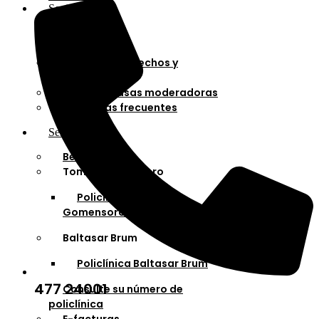
Socios
Afiliaciones
Planes
Cartilla de derechos y
deberes
Cuotas y tasas moderadoras
Preguntas frecuentes
Servicios
Bella Unión
Tomás Gomensoro
Policlínica Tomás
Gomensoro
Baltasar Brum
Policlínica Baltasar Brum
477 24001
Consulte su número de
policlínica