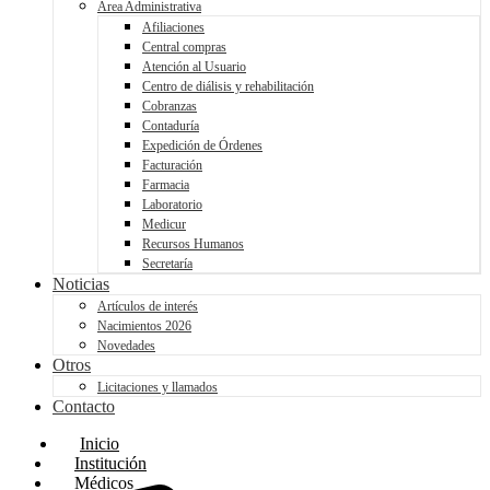
Área Administrativa
Afiliaciones
Central compras
Atención al Usuario
Centro de diálisis y rehabilitación
Cobranzas
Contaduría
Expedición de Órdenes
Facturación
Farmacia
Laboratorio
Medicur
Recursos Humanos
Secretaría
Noticias
Artículos de interés
Nacimientos 2026
Novedades
Otros
Licitaciones y llamados
Contacto
Inicio
Institución
Médicos