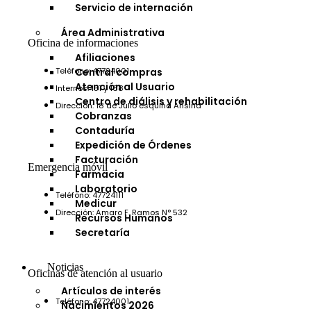
Servicio de internación
Área Administrativa
Oficina de informaciones
Afiliaciones
Central compras
Teléfono: 47724001
Atención al Usuario
Internos: 151 y 168
Centro de diálisis y rehabilitación
Dirección: 18 de Julio esquina Ansina
Cobranzas
Contaduría
Expedición de Órdenes
Facturación
Emergencia móvil
Farmacia
Laboratorio
Teléfono: 47724111
Medicur
Dirección: Amaro F. Ramos N° 532
Recursos Humanos
Secretaría
Noticias
Oficinas de atención al usuario
Artículos de interés
Teléfono: 47724001
Nacimientos 2026