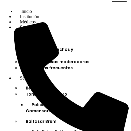
Inicio
Institución
Médicos
Socios
Afiliaciones
Planes
Cartilla de derechos y
deberes
Cuotas y tasas moderadoras
Preguntas frecuentes
Servicios
Bella Unión
Tomás Gomensoro
Policlínica Tomás
Gomensoro
Baltasar Brum