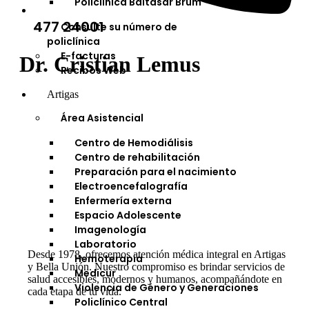
Policlínica Baltasar Brum
477 24001
Consulte su número de
policlínica
E-facturas
Dr. Cristian Lemus
Recibos Web
Artigas
Área Asistencial
Centro de Hemodiálisis
Centro de rehabilitación
Preparación para el nacimiento
Electroencefalografía
Enfermería externa
Espacio Adolescente
Imagenología
Laboratorio
Desde 1978, ofrecemos atención médica integral en Artigas
Hemoterapia
y Bella Unión. Nuestro compromiso es brindar servicios de
Medicur
salud accesibles, modernos y humanos, acompañándote en
Violencia de Género y Generaciones
cada etapa de tu vida.
Policlínico Central