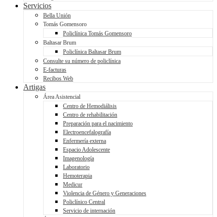
Servicios
Bella Unión
Tomás Gomensoro
Policlínica Tomás Gomensoro
Baltasar Brum
Policlínica Baltasar Brum
Consulte su número de policlínica
E-facturas
Recibos Web
Artigas
Área Asistencial
Centro de Hemodiálisis
Centro de rehabilitación
Preparación para el nacimiento
Electroencefalografía
Enfermería externa
Espacio Adolescente
Imagenología
Laboratorio
Hemoterapia
Medicur
Violencia de Género y Generaciones
Policlínico Central
Servicio de internación