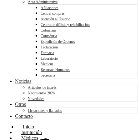
Área Administrativa
Afiliaciones
Central compras
Atención al Usuario
Centro de diálisis y rehabilitación
Cobranzas
Contaduría
Expedición de Órdenes
Facturación
Farmacia
Laboratorio
Medicur
Recursos Humanos
Secretaría
Noticias
Artículos de interés
Nacimientos 2026
Novedades
Otros
Licitaciones y llamados
Contacto
Inicio
Institución
Médicos