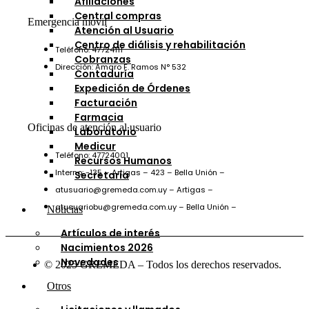
Afiliaciones
Central compras
Emergencia móvil
Atención al Usuario
Centro de diálisis y rehabilitación
Teléfono: 47724111
Cobranzas
Dirección: Amaro F. Ramos N° 532
Contaduría
Expedición de Órdenes
Facturación
Farmacia
Oficinas de atención al usuario
Laboratorio
Medicur
Teléfono: 47724001
Recursos Humanos
Interno: -135 – Artigas – 423 – Bella Unión –
Secretaría
atusuario@gremeda.com.uy – Artigas –
atusuariobu@gremeda.com.uy – Bella Unión –
Noticias
Artículos de interés
Nacimientos 2026
Novedades
© 2025 GREMEDA – Todos los derechos reservados.
Otros