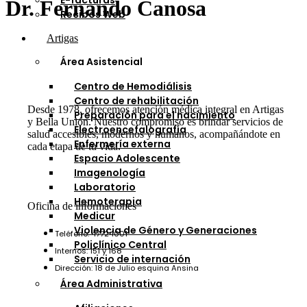
E-facturas
Dr. Fernando Canosa
Recibos Web
Artigas
Área Asistencial
Centro de Hemodiálisis
Centro de rehabilitación
Desde 1978, ofrecemos atención médica integral en Artigas
Preparación para el nacimiento
y Bella Unión. Nuestro compromiso es brindar servicios de
Electroencefalografía
salud accesibles, modernos y humanos, acompañándote en
Enfermería externa
cada etapa de tu vida.
Espacio Adolescente
Imagenología
Laboratorio
Hemoterapia
Oficina de informaciones
Medicur
Violencia de Género y Generaciones
Teléfono: 47724001
Policlínico Central
Internos: 151 y 168
Servicio de internación
Dirección: 18 de Julio esquina Ansina
Área Administrativa