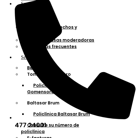
Socios
Afiliaciones
Planes
Cartilla de derechos y
deberes
Cuotas y tasas moderadoras
Preguntas frecuentes
Servicios
Bella Unión
Tomás Gomensoro
Policlínica Tomás
Gomensoro
Baltasar Brum
Policlínica Baltasar Brum
477 24001
Consulte su número de
policlínica