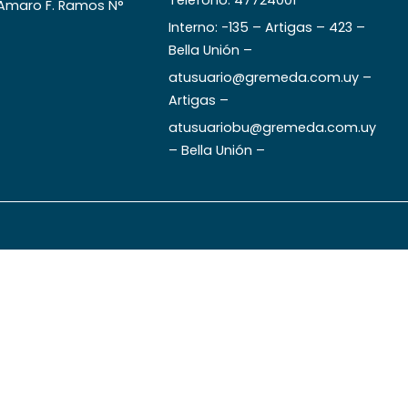
Teléfono: 47724001
 Amaro F. Ramos N°
Interno: -135 – Artigas – 423 –
Bella Unión –
atusuario@gremeda.com.uy –
Artigas –
atusuariobu@gremeda.com.uy
– Bella Unión –