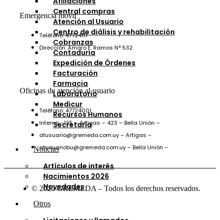
Afiliaciones
Central compras
Emergencia móvil
Atención al Usuario
Centro de diálisis y rehabilitación
Teléfono: 47724111
Cobranzas
Dirección: Amaro F. Ramos N° 532
Contaduría
Expedición de Órdenes
Facturación
Farmacia
Oficinas de atención al usuario
Laboratorio
Medicur
Teléfono: 47724001
Recursos Humanos
Interno: -135 – Artigas – 423 – Bella Unión –
Secretaría
atusuario@gremeda.com.uy – Artigas –
atusuariobu@gremeda.com.uy – Bella Unión –
Noticias
Artículos de interés
Nacimientos 2026
Novedades
© 2025 GREMEDA – Todos los derechos reservados.
Otros