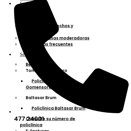
Socios
Afiliaciones
Planes
Cartilla de derechos y
deberes
Cuotas y tasas moderadoras
Preguntas frecuentes
Servicios
Bella Unión
Tomás Gomensoro
Policlínica Tomás
Gomensoro
Baltasar Brum
Policlínica Baltasar Brum
477 24001
Consulte su número de
policlínica