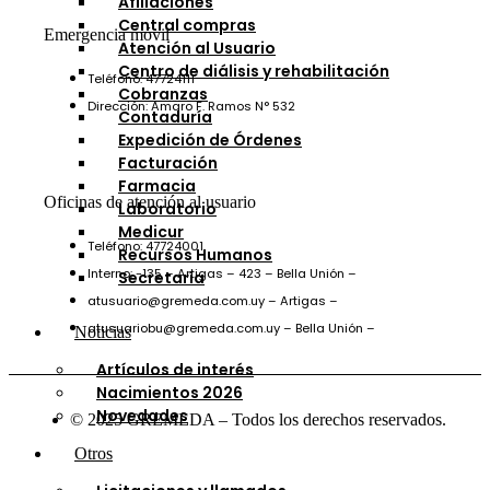
Afiliaciones
Central compras
Emergencia móvil
Atención al Usuario
Centro de diálisis y rehabilitación
Teléfono: 47724111
Cobranzas
Dirección: Amaro F. Ramos N° 532
Contaduría
Expedición de Órdenes
Facturación
Farmacia
Oficinas de atención al usuario
Laboratorio
Medicur
Teléfono: 47724001
Recursos Humanos
Interno: -135 – Artigas – 423 – Bella Unión –
Secretaría
atusuario@gremeda.com.uy – Artigas –
atusuariobu@gremeda.com.uy – Bella Unión –
Noticias
Artículos de interés
Nacimientos 2026
Novedades
© 2025 GREMEDA – Todos los derechos reservados.
Otros