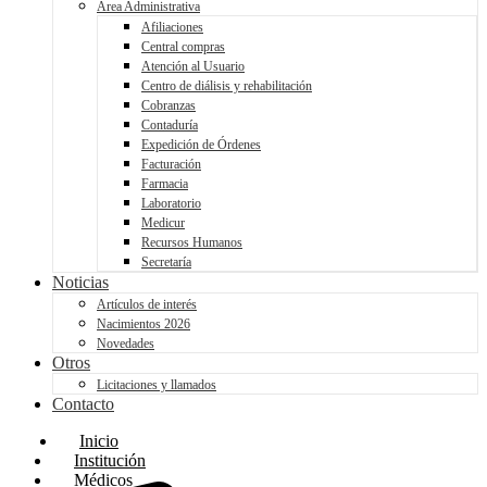
Área Administrativa
Afiliaciones
Central compras
Atención al Usuario
Centro de diálisis y rehabilitación
Cobranzas
Contaduría
Expedición de Órdenes
Facturación
Farmacia
Laboratorio
Medicur
Recursos Humanos
Secretaría
Noticias
Artículos de interés
Nacimientos 2026
Novedades
Otros
Licitaciones y llamados
Contacto
Inicio
Institución
Médicos