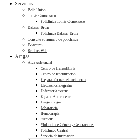
Servicios
Bella Unión
Tomás Gomensoro
Policlínica Tomás Gomensoro
Baltasar Brum
Policlínica Baltasar Brum
Consulte su número de policlínica
E-facturas
Recibos Web
Artigas
Área Asistencial
Centro de Hemodiálisis
Centro de rehabilitación
Preparación para el nacimiento
Electroencefalografía
Enfermería externa
Espacio Adolescente
Imagenología
Laboratorio
Hemoterapia
Medicur
Violencia de Género y Generaciones
Policlínico Central
Servicio de internación