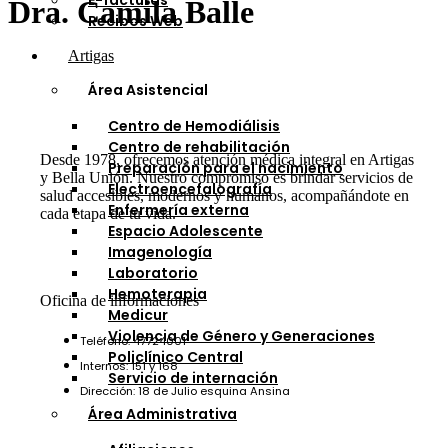
E-facturas
Dra. Camila Balle
Recibos Web
Artigas
Área Asistencial
Centro de Hemodiálisis
Centro de rehabilitación
Desde 1978, ofrecemos atención médica integral en Artigas
Preparación para el nacimiento
y Bella Unión. Nuestro compromiso es brindar servicios de
Electroencefalografía
salud accesibles, modernos y humanos, acompañándote en
Enfermería externa
cada etapa de tu vida.
Espacio Adolescente
Imagenología
Laboratorio
Hemoterapia
Oficina de informaciones
Medicur
Violencia de Género y Generaciones
Teléfono: 47724001
Policlínico Central
Internos: 151 y 168
Servicio de internación
Dirección: 18 de Julio esquina Ansina
Área Administrativa