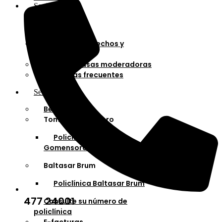
Socios
Afiliaciones
Planes
Cartilla de derechos y
deberes
Cuotas y tasas moderadoras
Preguntas frecuentes
Servicios
Bella Unión
Tomás Gomensoro
Policlínica Tomás
Gomensoro
Baltasar Brum
Policlínica Baltasar Brum
477 24001
Consulte su número de
policlínica