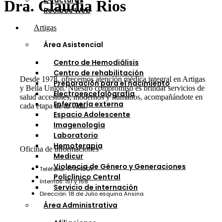
E-facturas
Dra. Claudia Rios
Recibos Web
Artigas
Área Asistencial
Centro de Hemodiálisis
Centro de rehabilitación
Desde 1978, ofrecemos atención médica integral en Artigas
Preparación para el nacimiento
y Bella Unión. Nuestro compromiso es brindar servicios de
Electroencefalografía
salud accesibles, modernos y humanos, acompañándote en
Enfermería externa
cada etapa de tu vida.
Espacio Adolescente
Imagenología
Laboratorio
Hemoterapia
Oficina de informaciones
Medicur
Violencia de Género y Generaciones
Teléfono: 47724001
Policlínico Central
Internos: 151 y 168
Servicio de internación
Dirección: 18 de Julio esquina Ansina
Área Administrativa