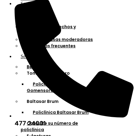
Socios
Afiliaciones
Planes
Cartilla de derechos y
deberes
Cuotas y tasas moderadoras
Preguntas frecuentes
Servicios
Bella Unión
Tomás Gomensoro
Policlínica Tomás
Gomensoro
Baltasar Brum
Policlínica Baltasar Brum
477 24001
Consulte su número de
policlínica