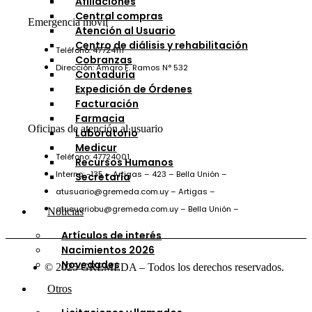
Afiliaciones
Central compras
Emergencia móvil
Atención al Usuario
Centro de diálisis y rehabilitación
Teléfono: 47724111
Cobranzas
Dirección: Amaro F. Ramos N° 532
Contaduría
Expedición de Órdenes
Facturación
Farmacia
Oficinas de atención al usuario
Laboratorio
Medicur
Teléfono: 47724001
Recursos Humanos
Interno: -135 – Artigas – 423 – Bella Unión –
Secretaría
atusuario@gremeda.com.uy – Artigas –
atusuariobu@gremeda.com.uy – Bella Unión –
Noticias
Artículos de interés
Nacimientos 2026
Novedades
© 2025 GREMEDA – Todos los derechos reservados.
Otros