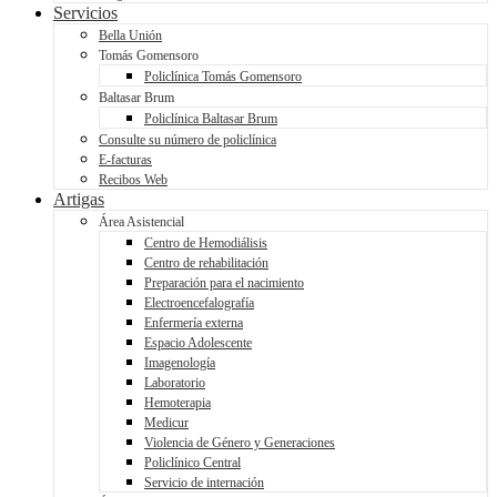
Servicios
Bella Unión
Tomás Gomensoro
Policlínica Tomás Gomensoro
Baltasar Brum
Policlínica Baltasar Brum
Consulte su número de policlínica
E-facturas
Recibos Web
Artigas
Área Asistencial
Centro de Hemodiálisis
Centro de rehabilitación
Preparación para el nacimiento
Electroencefalografía
Enfermería externa
Espacio Adolescente
Imagenología
Laboratorio
Hemoterapia
Medicur
Violencia de Género y Generaciones
Policlínico Central
Servicio de internación