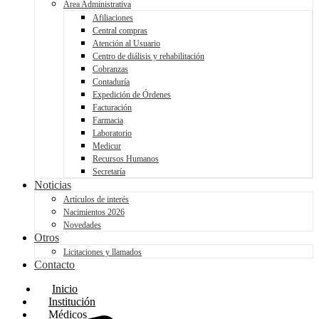
Área Administrativa
Afiliaciones
Central compras
Atención al Usuario
Centro de diálisis y rehabilitación
Cobranzas
Contaduría
Expedición de Órdenes
Facturación
Farmacia
Laboratorio
Medicur
Recursos Humanos
Secretaría
Noticias
Artículos de interés
Nacimientos 2026
Novedades
Otros
Licitaciones y llamados
Contacto
Inicio
Institución
Médicos