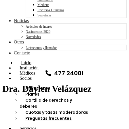
Medicur
Recursos Humanos
Secretaría
Noticias
Artículos de interés
Nacimientos 2026
Novedades
Otros
Licitaciones y llamados
Contacto
Inicio
Institución
477 24001
Médicos
Socios
Dra. Daylen Velázquez
Afiliaciones
Planes
Cartilla de derechos y
deberes
Cuotas y tasas moderadoras
Preguntas frecuentes
Servicios