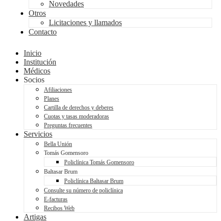
Novedades
Otros
Licitaciones y llamados
Contacto
Inicio
Institución
Médicos
Socios
Afiliaciones
Planes
Cartilla de derechos y deberes
Cuotas y tasas moderadoras
Preguntas frecuentes
Servicios
Bella Unión
Tomás Gomensoro
Policlínica Tomás Gomensoro
Baltasar Brum
Policlínica Baltasar Brum
Consulte su número de policlínica
E-facturas
Recibos Web
Artigas