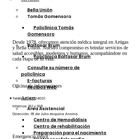
Bella Unión
Tomás Gomensoro
Policlínica Tomás
Gomensoro
Desde 1978, ofrecemos atención médica integral en Artigas
Baltasar Brum
y Bella Unión. Nuestro compromiso es brindar servicios de
salud accesibles, modernos y humanos, acompañándote en
Policlínica Baltasar Brum
cada etapa de tu vida.
Consulte su número de
policlínica
E-facturas
Oficina de informaciones
Recibos Web
Artigas
Teléfono: 47724001
Internos: 151 y 168
Área Asistencial
Dirección: 18 de Julio esquina Ansina
Centro de Hemodiálisis
Centro de rehabilitación
Preparación para el nacimiento
Emergencia móvil