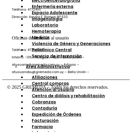
Electroencefalografía
Enfermería externa
Teléfono: 47724111
Espacio Adolescente
Dirección: Amaro F. Ramos N° 532
Imagenología
Laboratorio
Hemoterapia
Medicur
Oficinas de atención al usuario
Violencia de Género y Generaciones
Policlínico Central
Teléfono: 47724001
Servicio de internación
Interno: -135 – Artigas – 423 – Bella Unión –
atusuario@gremeda.com.uy – Artigas –
Área Administrativa
atusuariobu@gremeda.com.uy – Bella Unión –
Afiliaciones
Central compras
© 2025 GREMEDA – Todos los derechos reservados.
Atención al Usuario
Centro de diálisis y rehabilitación
Cobranzas
Contaduría
Expedición de Órdenes
Facturación
Farmacia