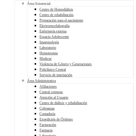
Área Asistencial
Centro de Hemodiálisis
Centro de rehabilitación
Preparación para el nacimiento
Electroencefalografía
Enfermería externa
Espacio Adolescente
Imagenología
Laboratorio
Hemoterapia
Medicur
Violencia de Género y Generaciones
Policlínico Central
Servicio de internación
Área Administrativa
Afiliaciones
Central compras
Atención al Usuario
Centro de diálisis y rehabilitación
Cobranzas
Contaduría
Expedición de Órdenes
Facturación
Farmacia
Laboratorio