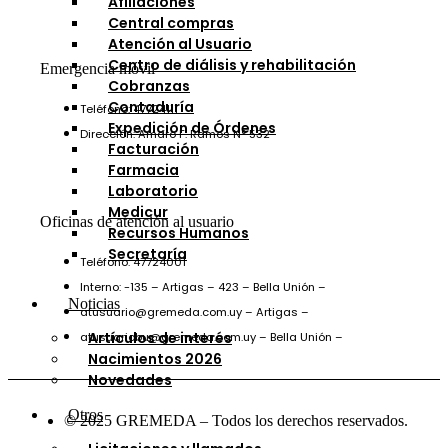
Afiliaciones
Central compras
Atención al Usuario
Centro de diálisis y rehabilitación
Emergencia móvil
Cobranzas
Contaduría
Teléfono: 47724111
Expedición de Órdenes
Dirección: Amaro F. Ramos N° 532
Facturación
Farmacia
Laboratorio
Medicur
Oficinas de atención al usuario
Recursos Humanos
Secretaría
Teléfono: 47724001
Interno: -135 – Artigas – 423 – Bella Unión –
Noticias
atusuario@gremeda.com.uy – Artigas –
Artículos de interés
atusuariobu@gremeda.com.uy – Bella Unión –
Nacimientos 2026
Novedades
Otros
© 2025 GREMEDA – Todos los derechos reservados.