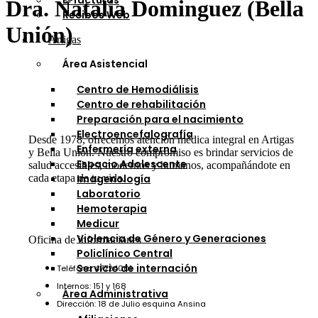
E-facturas
Dra. Natalia Dominguez (Bella
Recibos Web
Unión)
Artigas
Área Asistencial
Centro de Hemodiálisis
Centro de rehabilitación
Preparación para el nacimiento
Electroencefalografía
Desde 1978, ofrecemos atención médica integral en Artigas
Enfermería externa
y Bella Unión. Nuestro compromiso es brindar servicios de
Espacio Adolescente
salud accesibles, modernos y humanos, acompañándote en
cada etapa de tu vida.
Imagenología
Laboratorio
Hemoterapia
Medicur
Violencia de Género y Generaciones
Oficina de informaciones
Policlínico Central
Servicio de internación
Teléfono: 47724001
Internos: 151 y 168
Área Administrativa
Dirección: 18 de Julio esquina Ansina