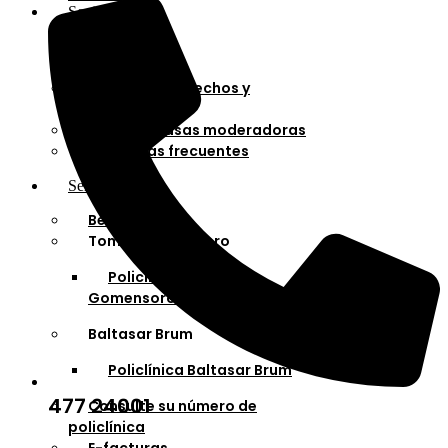
Socios
Afiliaciones
Planes
Cartilla de derechos y
deberes
Cuotas y tasas moderadoras
Preguntas frecuentes
Servicios
Bella Unión
Tomás Gomensoro
Policlínica Tomás
Gomensoro
Baltasar Brum
Policlínica Baltasar Brum
477 24001
Consulte su número de
policlínica