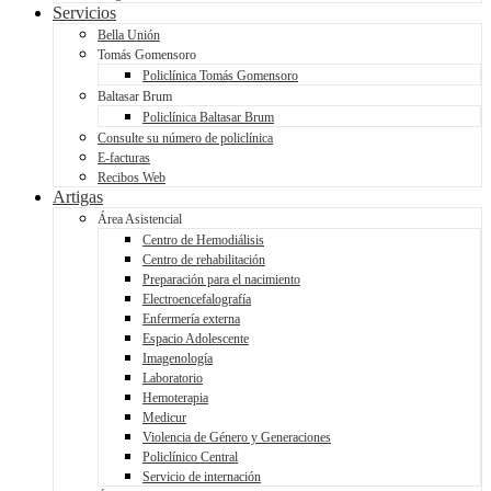
Servicios
Bella Unión
Tomás Gomensoro
Policlínica Tomás Gomensoro
Baltasar Brum
Policlínica Baltasar Brum
Consulte su número de policlínica
E-facturas
Recibos Web
Artigas
Área Asistencial
Centro de Hemodiálisis
Centro de rehabilitación
Preparación para el nacimiento
Electroencefalografía
Enfermería externa
Espacio Adolescente
Imagenología
Laboratorio
Hemoterapia
Medicur
Violencia de Género y Generaciones
Policlínico Central
Servicio de internación