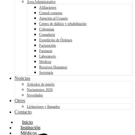
Área Administrativa
Afiliaciones
Central compras
Atención al Usuario
Centro de diálisis y rehabilitación
Cobranzas
Contaduría
Expedición de Órdenes
Facturación
Farmacia
Laboratorio
Medicur
Recursos Humanos
Secretaría
Noticias
Artículos de interés
Nacimientos 2026
Novedades
Otros
Licitaciones y llamados
Contacto
Inicio
Institución
Médicos