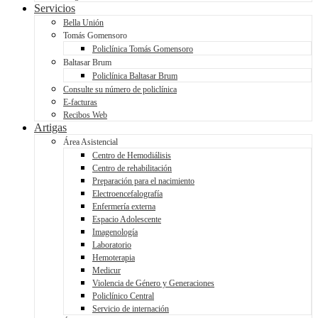
Servicios
Bella Unión
Tomás Gomensoro
Policlínica Tomás Gomensoro
Baltasar Brum
Policlínica Baltasar Brum
Consulte su número de policlínica
E-facturas
Recibos Web
Artigas
Área Asistencial
Centro de Hemodiálisis
Centro de rehabilitación
Preparación para el nacimiento
Electroencefalografía
Enfermería externa
Espacio Adolescente
Imagenología
Laboratorio
Hemoterapia
Medicur
Violencia de Género y Generaciones
Policlínico Central
Servicio de internación