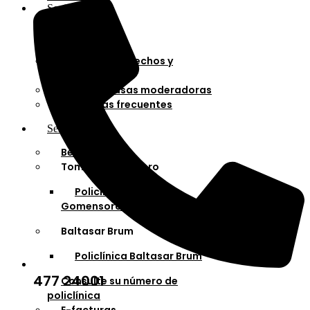
Socios
Afiliaciones
Planes
Cartilla de derechos y
deberes
Cuotas y tasas moderadoras
Preguntas frecuentes
Servicios
Bella Unión
Tomás Gomensoro
Policlínica Tomás
Gomensoro
Baltasar Brum
Policlínica Baltasar Brum
477 24001
Consulte su número de
policlínica