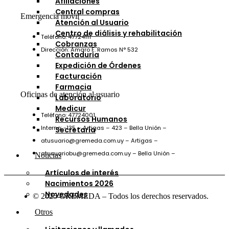
Afiliaciones
Central compras
Emergencia móvil
Atención al Usuario
Centro de diálisis y rehabilitación
Teléfono: 47724111
Cobranzas
Dirección: Amaro F. Ramos N° 532
Contaduría
Expedición de Órdenes
Facturación
Farmacia
Oficinas de atención al usuario
Laboratorio
Medicur
Teléfono: 47724001
Recursos Humanos
Interno: -135 – Artigas – 423 – Bella Unión –
Secretaría
atusuario@gremeda.com.uy – Artigas –
atusuariobu@gremeda.com.uy – Bella Unión –
Noticias
Artículos de interés
Nacimientos 2026
Novedades
© 2025 GREMEDA – Todos los derechos reservados.
Otros