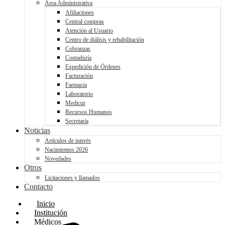
Área Administrativa
Afiliaciones
Central compras
Atención al Usuario
Centro de diálisis y rehabilitación
Cobranzas
Contaduría
Expedición de Órdenes
Facturación
Farmacia
Laboratorio
Medicur
Recursos Humanos
Secretaría
Noticias
Artículos de interés
Nacimientos 2026
Novedades
Otros
Licitaciones y llamados
Contacto
Inicio
Institución
Médicos