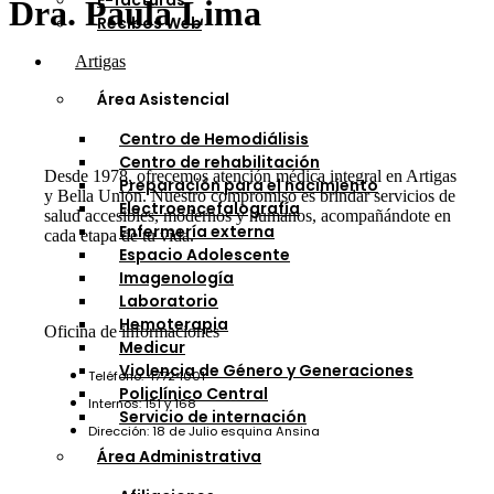
E-facturas
Dra. Paula Lima
Recibos Web
Artigas
Área Asistencial
Centro de Hemodiálisis
Centro de rehabilitación
Desde 1978, ofrecemos atención médica integral en Artigas
Preparación para el nacimiento
y Bella Unión. Nuestro compromiso es brindar servicios de
Electroencefalografía
salud accesibles, modernos y humanos, acompañándote en
Enfermería externa
cada etapa de tu vida.
Espacio Adolescente
Imagenología
Laboratorio
Hemoterapia
Oficina de informaciones
Medicur
Violencia de Género y Generaciones
Teléfono: 47724001
Policlínico Central
Internos: 151 y 168
Servicio de internación
Dirección: 18 de Julio esquina Ansina
Área Administrativa