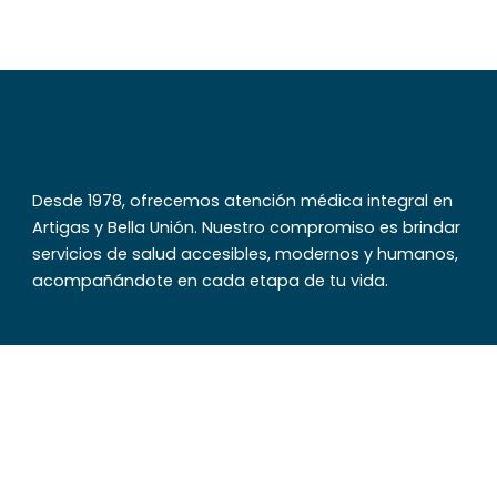
Desde 1978, ofrecemos atención médica integral en
Artigas y Bella Unión. Nuestro compromiso es brindar
servicios de salud accesibles, modernos y humanos,
acompañándote en cada etapa de tu vida.
Oficina de informaciones
Teléfono: 47724001
Internos: 151 y 168
Dirección: 18 de Julio esquina Ansina